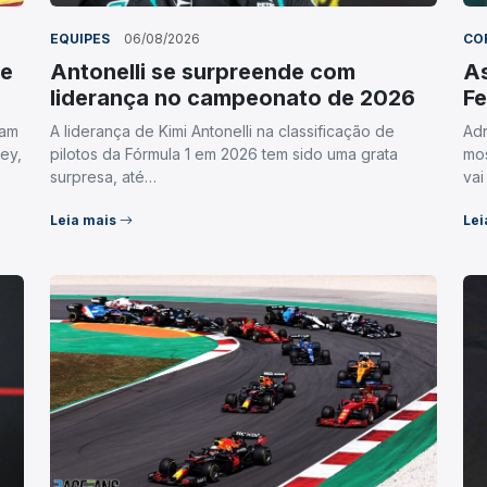
EQUIPES
06/08/2026
CO
de
Antonelli se surpreende com
As
liderança no campeonato de 2026
Fe
uam
A liderança de Kimi Antonelli na classificação de
Adr
ey,
pilotos da Fórmula 1 em 2026 tem sido uma grata
mos
surpresa, até…
vai
Leia mais
Lei