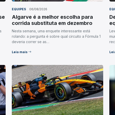
EQUIPES
06/08/2026
EQ
se
Algarve é a melhor escolha para
D
corrida substituta em dezembro
eq
s
Nesta semana, uma enquete interessante está
Lew
rolando: a pergunta é sobre qual circuito a Fórmula 1
mun
deveria correr se as…
re
Leia mais
Lei