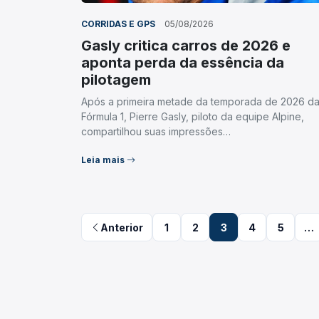
CORRIDAS E GPS
05/08/2026
Gasly critica carros de 2026 e
aponta perda da essência da
pilotagem
Após a primeira metade da temporada de 2026 d
Fórmula 1, Pierre Gasly, piloto da equipe Alpine,
compartilhou suas impressões…
Leia mais
Navegação
Anterior
1
2
3
4
5
…
de
posts